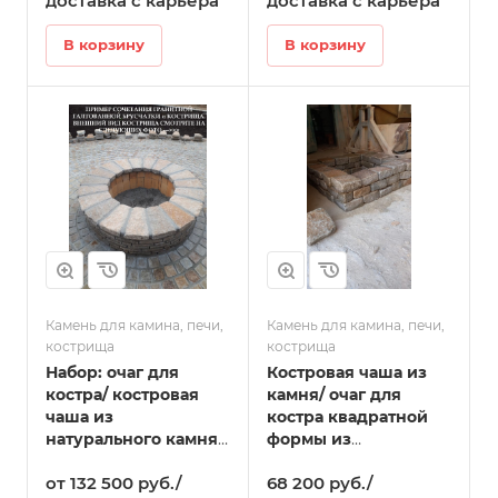
доставка с карьера
доставка с карьера
В корзину
В корзину
Камень для камина, печи,
Камень для камина, печи,
кострища
кострища
Набор: очаг для
Костровая чаша из
костра/ костровая
камня/ очаг для
чаша из
костра квадратной
натурального камня/
формы из
с галтованной
натурального камня
от 132 500 руб./
68 200 руб./
гранитной
80см-120см в