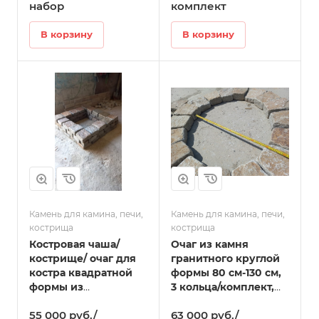
брусчаткой в
Татарске
набор
комплект
Татарске
В корзину
В корзину
Камень для камина, печи,
Камень для камина, печи,
кострища
кострища
Костровая чаша/
Очаг из камня
кострище/ очаг для
гранитного круглой
костра квадратной
формы 80 см-130 см,
формы из
3 кольца/комплект,
натурального камня
48 камень в Татарске
55 000 руб./
63 000 руб./
60см-100см в