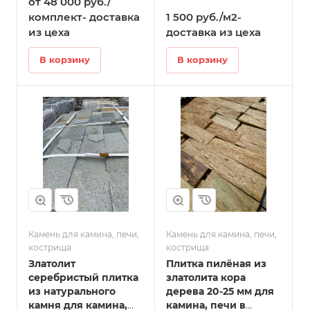
от 48 000 руб./
60см-100см в
Татарске
комплект- доставка
1 500 руб./м2-
из цеха
доставка из цеха
В корзину
В корзину
Камень для камина, печи,
Камень для камина, печи,
кострища
кострища
Златолит
Плитка пилёная из
серебристый плитка
златолита кора
из натурального
дерева 20-25 мм для
камня для камина,
камина, печи в