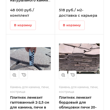
натурального камня
60 см - 100 см, 3
48 000 руб./
518 руб./ м2-
кольца/комплект, 36
камней в Татарске
комплект
доставка с карьера
В корзину
В корзину
Камень для камина, печи,
Камень для камина, печи,
кострища
кострища
Плитняк лемезит
Плитняк лемезит
галтованный 2-2,5 см
бордовый для
для камина, печи в
облицовки печи 20-