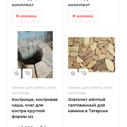
Татарске
комплект
комплект
В корзину
В корзину
Камень для камина, печи,
Камень для камина, печи,
кострища
кострища
Кострище, костровая
Златолит жёлтый
чаша, очаг для
галтованный для
костра круглой
камина в Татарске
формы из
натурального камня