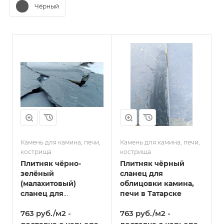
Чёрный
Камень для камина, печи,
Камень для камина, печи,
кострища
кострища
Плитняк чёрно-
Плитняк чёрный
зелёный
сланец для
(малахитовый)
облицовки камина,
сланец для
печи в Татарске
облицовки камина,
763 руб./м2 -
763 руб./м2 -
печи, толщина 10-30
мм в Татарске