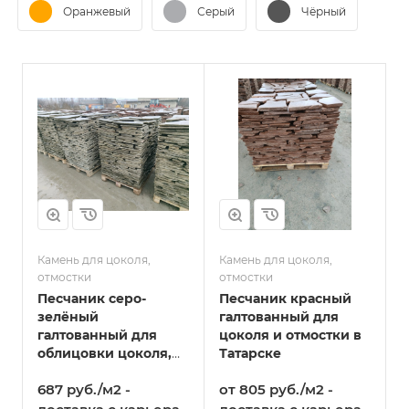
Оранжевый
Серый
Чёрный
Камень для цоколя,
Камень для цоколя,
отмостки
отмостки
Песчаник серо-
Песчаник красный
зелёный
галтованный для
галтованный для
цоколя и отмостки в
облицовки цоколя,
Татарске
отмостки 20-30 мм в
687 руб./м2 -
от 805 руб./м2 -
Татарске