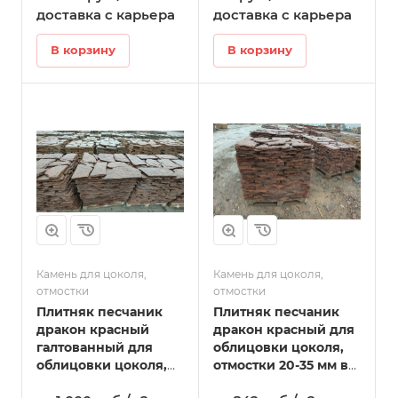
Татарске
доставка с карьера
доставка с карьера
В корзину
В корзину
Камень для цоколя,
Камень для цоколя,
отмостки
отмостки
Плитняк песчаник
Плитняк песчаник
дракон красный
дракон красный для
галтованный для
облицовки цоколя,
облицовки цоколя,
отмостки 20-35 мм в
отмостки 20-35 мм в
Татарске