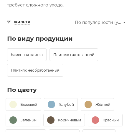
требует сложного ухода.
По популярности (убывание)
ФИЛЬТР
По виду продукции
Каменная плитка
Плитняк галтованный
Плитняк необработанный
По цвету
Бежевый
Голубой
Жёлтый
Зелёный
Коричневый
Красный