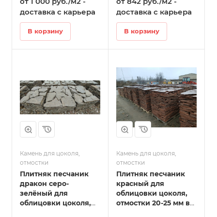
от 1 000 руб./м2 -
от 842 руб./м2 -
Татарске
доставка с карьера
доставка с карьера
В корзину
В корзину
Камень для цоколя,
Камень для цоколя,
отмостки
отмостки
Плитняк песчаник
Плитняк песчаник
дракон серо-
красный для
зелёный для
облицовки цоколя,
облицовки цоколя,
отмостки 20-25 мм в
отмостки 20-35 мм в
Татарске