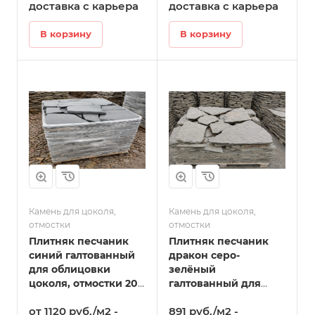
доставка с карьера
доставка с карьера
В корзину
В корзину
Камень для цоколя,
Камень для цоколя,
отмостки
отмостки
Плитняк песчаник
Плитняк песчаник
синий галтованный
дракон серо-
для облицовки
зелёный
цоколя, отмостки 20-
галтованный для
25 мм в Татарске
облицовки цоколя,
от 1120 руб./м2 -
891 руб./м2 -
отмостки 20-35 мм в